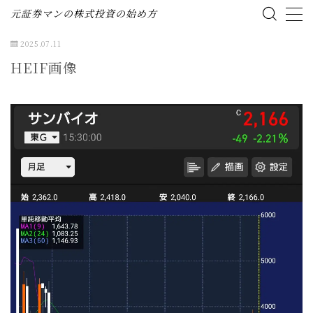
元証券マンの株式投資の始め方
2025.07.11
MENU
HEIF画像
ホーム
株式投資の始め方
投資ブログ（資産公開）
企業分析（個別株）