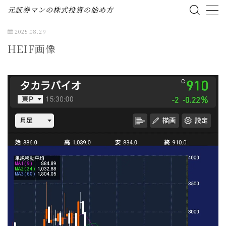
元証券マンの株式投資の始め方
2025.08.29
MENU
HEIF画像
ホーム
株式投資の始め方
投資ブログ（資産公開）
企業分析（個別株）