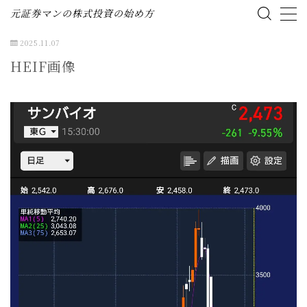
元証券マンの株式投資の始め方
2025.11.07
MENU
HEIF画像
ホーム
株式投資の始め方
投資ブログ（資産公開）
企業分析（個別株）