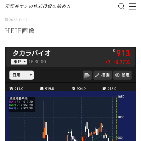
元証券マンの株式投資の始め方
2025.11.07
MENU
HEIF画像
ホーム
株式投資の始め方
投資ブログ（資産公開）
企業分析（個別株）