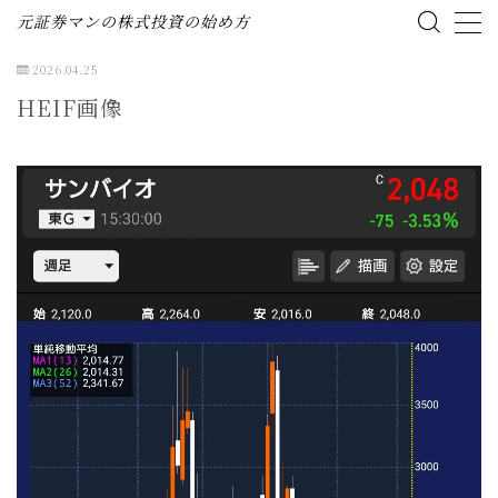
元証券マンの株式投資の始め方
2026.04.25
MENU
HEIF画像
ホーム
株式投資の始め方
投資ブログ（資産公開）
企業分析（個別株）