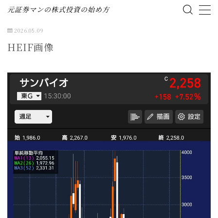
元証券マンの株式投資の始め方
2026.05.09
MENU
HEIF画像
ホーム
株式投資の始め方
投資ブログ（資産公開）
企業分析（個別株）