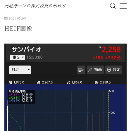
元証券マンの株式投資の始め方
2026.05.09
MENU
HEIF画像
ホーム
株式投資の始め方
投資ブログ（資産公開）
企業分析（個別株）