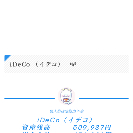
iDeCo （イデコ）
個人型確定拠出年金
iDeCo（イデコ）
資産残高 509,937円