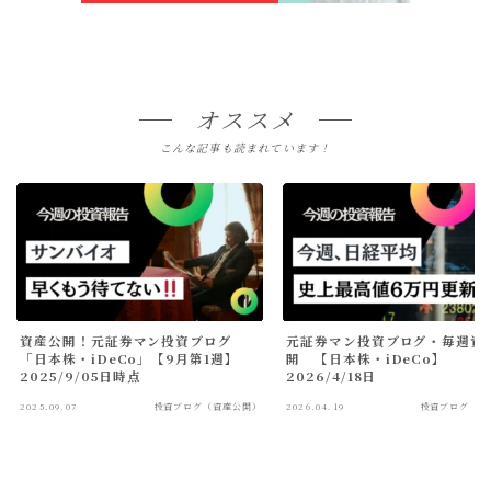
オススメ
こんな記事も読まれています！
資産公開！元証券マン投資ブログ
元証券マン投資ブログ・毎週資
「日本株・iDeCo」【9月第1週】
開 【日本株・iDeCo】
2025/9/05日時点
2026/4/18日
2025.09.07
投資ブログ（資産公開）
2026.04.19
投資ブログ（資