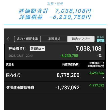
現物・信用
評価額合計 7,038,108円
評価損益 −6,230,758円