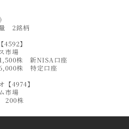
》
量 2銘柄
4592】
ス市場
,500株 新NISA口座
0株 特定口座
【4974】
ム市場
200株