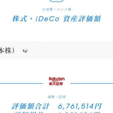
日本株・インド株
株式・iDeCo 資産評価額
本株）
現物・信用
評価額合計 6,761,514円