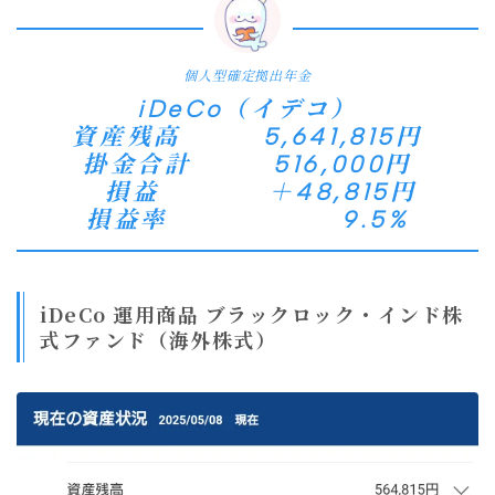
個人型確定拠出年金
iDeCo（イデコ）
資産残高 5,641,815円
掛金合計 516,000円
損益 ＋48,815円
損益率 9.5%
iDeCo 運用商品 ブラックロック・インド株
式ファンド（海外株式）