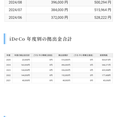
iDeCo 年度別の拠出金合計