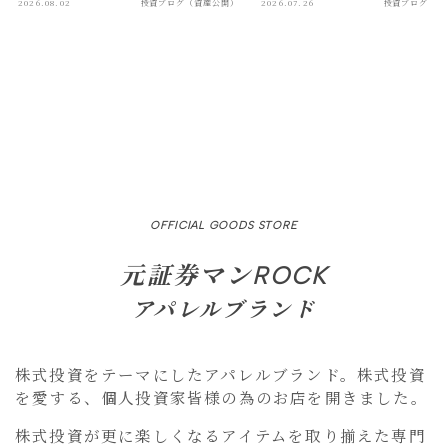
2026.08.02
投資ブログ（資産公開）
2026.07.26
投資ブログ（資
OFFICIAL GOODS STORE
元証券マンROCK
アパレルブランド
株式投資をテーマにしたアパレルブランド。株式投資
を愛する、個人投資家皆様の為のお店を開きました。
株式投資が更に楽しくなるアイテムを取り揃えた専門