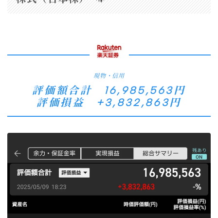
現物・信用
評価額合計 16,985,563円
評価損益 +3,832,863円