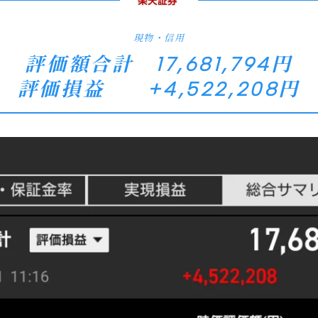
現物・信用
評価額合計 17,681,794円
評価損益 +4,522,208円