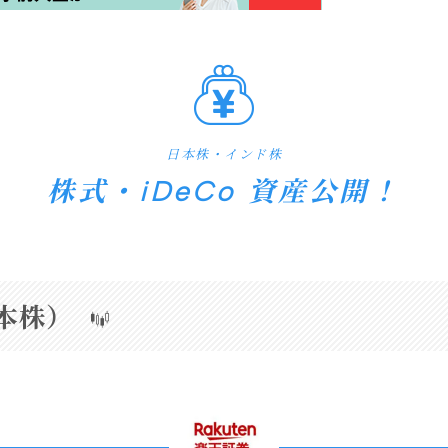
日本株・インド株
株式・iDeCo 資産公開！
本株）