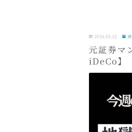
2026.02.22
投
元証券マ
iDeCo】