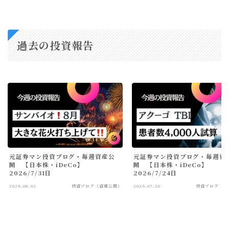
過去の投資報告
元証券マン投資ブログ・毎週資産公
元証券マン投資ブログ・毎週資
開 【日本株・iDeCo】
開 【日本株・iDeCo】
2026/7/31日
2026/7/24日
2026.08.02
投資ブログ（資産公開）
2026.07.26
投資ブログ（資