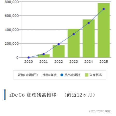
iDeCo 資産残高推移 （直近12ヶ月）