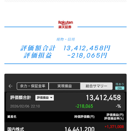
現物・信用
評価額合計 13,412,458円
評価損益 −218,065円