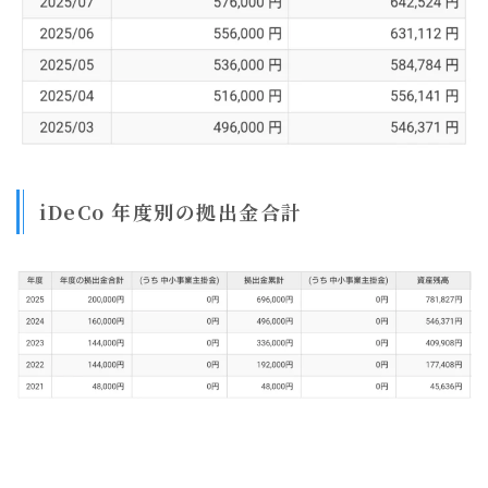
iDeCo 年度別の拠出金合計