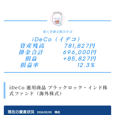
個人型確定拠出年金
iDeCo（イデコ）
資産残高 781,827円
掛金合計 696,000円
損益 +85,827円
損益率 12.3%
iDeCo 運用商品 ブラックロック・インド株
式ファンド（海外株式）