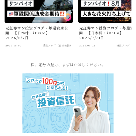
元証券マン投資ブログ・毎週資産公
元証券マン投資ブログ・毎週資
開 【日本株・iDeCo】
開 【日本株・iDeCo】
2026/8/7日
2026/7/31日
2026.08.09
投資ブログ（資産公開）
2026.08.02
投資ブログ（資
松井証券の魅力、まずはお試しください。