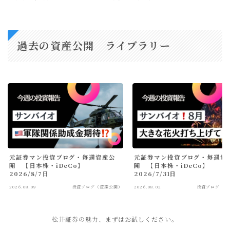
過去の資産公開 ライブラリー
元証券マン投資ブログ・毎週資産公
元証券マン投資ブログ・毎週資
開 【日本株・iDeCo】
開 【日本株・iDeCo】
2026/8/7日
2026/7/31日
2026.08.09
投資ブログ（資産公開）
2026.08.02
投資ブログ（資
松井証券の魅力、まずはお試しください。