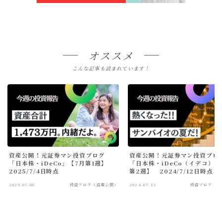
オススメ
こんな記事も読まれています！
資産公開！元証券マン投資ブログ
資産公開！元証券マン投資ブロ
「日本株・iDeCo」【7月第1週】
「日本株・iDeCo（イデコ）」
2025/7/4日時点
第2週】 2024/7/12日時点
2025.07.06
投資ブログ（資産公開）
2024.07.13
投資ブログ（資