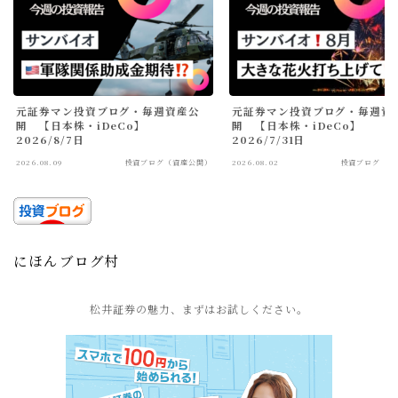
元証券マン投資ブログ・毎週資産公
元証券マン投資ブログ・毎週資
開 【日本株・iDeCo】
開 【日本株・iDeCo】
2026/8/7日
2026/7/31日
2026.08.09
投資ブログ（資産公開）
2026.08.02
投資ブログ（資
にほんブログ村
松井証券の魅力、まずはお試しください。