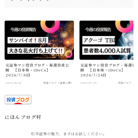
元証券マン投資ブログ・毎週資産公
元証券マン投資ブログ・毎週資
開 【日本株・iDeCo】
開 【日本株・iDeCo】
2026/7/31日
2026/7/24日
2026.08.02
投資ブログ（資産公開）
2026.07.26
投資ブログ（資
にほんブログ村
松井証券の魅力、まずはお試しください。