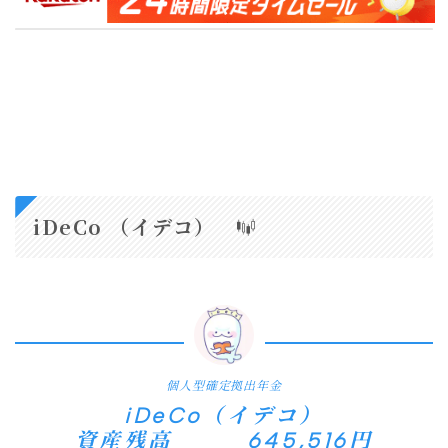
iDeCo （イデコ）
個人型確定拠出年金
iDeCo（イデコ）
資産残高 645,516円