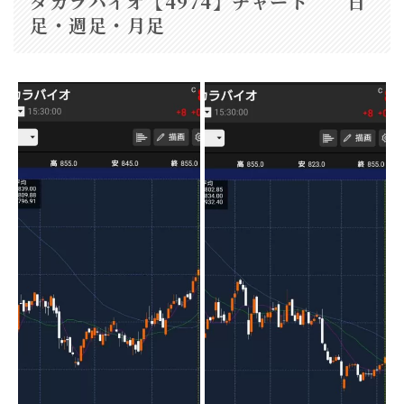
タカラバイオ【4974】チャート 日
足・週足・月足