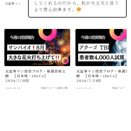
してくれるのだから、私が大丈夫と言う
元証券マン
より安心出来ます。
元証券マン投資ブログ・毎週資産公
元証券マン投資ブログ・毎週資
開 【日本株・iDeCo】
開 【日本株・iDeCo】
2026/7/31日
2026/7/24日
2026.08.02
投資ブログ（資産公開）
2026.07.26
投資ブログ（資