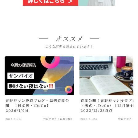
オススメ
こんな記事も読まれています！
元証券マン投資ブログ・毎週資産公
資産公開！元証券マン投資ブロ
開 【日本株・iDeCo】
（株式・iDeCo）【12月第4週
2026/1/9日
2022/12/23時点
2026.01.11
投資ブログ（資産公開）
2023.01.24
投資ブログ（資