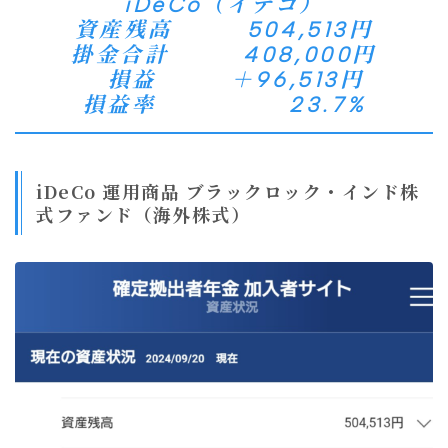
iDeCo（イデコ）
資産残高 504,513円
掛金合計 408,000円
損益 ＋96,513円
損益率 23.7%
iDeCo 運用商品 ブラックロック・インド株
式ファンド（海外株式）