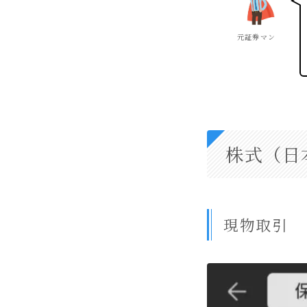
元証券マン
株式（日
現物取引