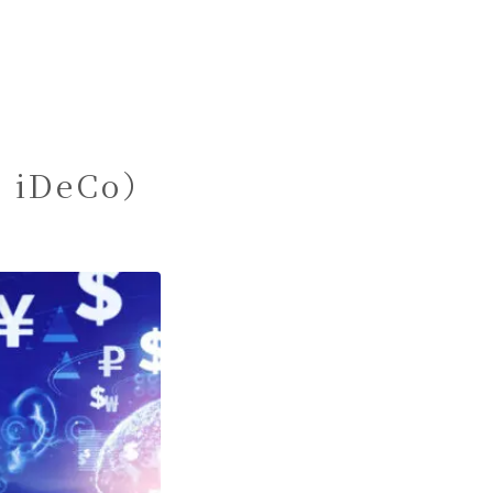
DeCo）