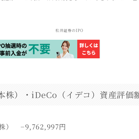
松井証券のIPO
本株）・iDeCo（イデコ）資産評価
） −9,762,997円