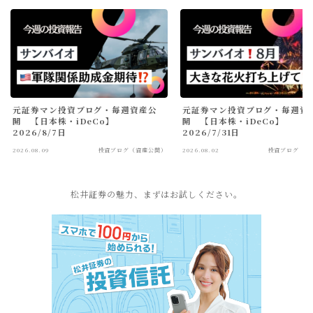
元証券マン投資ブログ・毎週資産公
元証券マン投資ブログ・毎週資
開 【日本株・iDeCo】
開 【日本株・iDeCo】
2026/8/7日
2026/7/31日
2026.08.09
投資ブログ（資産公開）
2026.08.02
投資ブログ（資
松井証券の魅力、まずはお試しください。