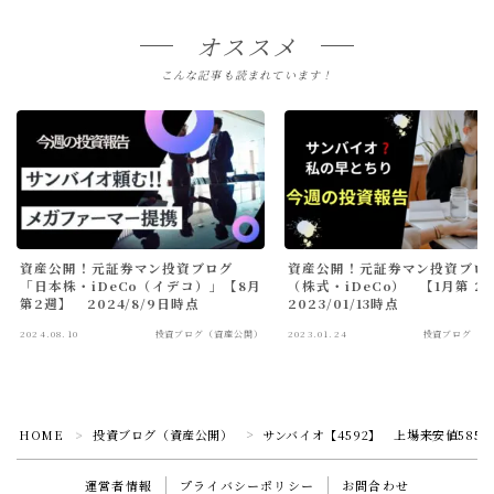
オススメ
こんな記事も読まれています！
資産公開！元証券マン投資ブログ
資産公開！元証券マン投資ブロ
「日本株・iDeCo（イデコ）」【8月
（株式・iDeCo） 【1月第 2
第2週】 2024/8/9日時点
2023/01/13時点
2024.08.10
投資ブログ（資産公開）
2023.01.24
投資ブログ（資
HOME
投資ブログ（資産公開）
サンバイオ【4592】 上場来安値585
＞
＞
運営者情報
プライバシーポリシー
お問合わせ