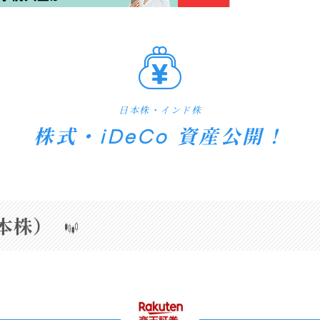
日本株・インド株
株式・iDeCo 資産公開！
本株）