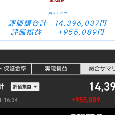
現物・信用
評価額合計 14,396,037円
評価損益 +955,089円